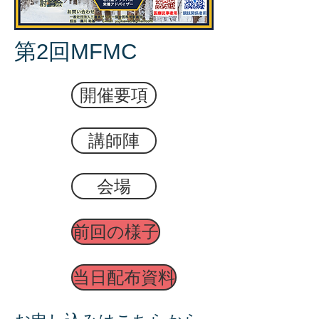
第2回MFMC
開催要項
講師陣
会場
前回の様子
当日配布資料