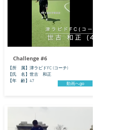
Challenge #6
​【所 属】津ラピドFC (コーチ)
【氏 名】世古 和正
【年 齢】47
動画へgo