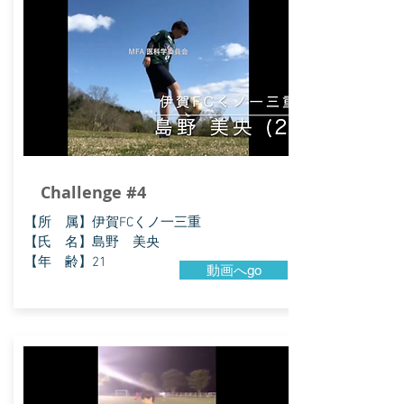
Challenge #4
​【所 属】伊賀FCくノ一三重
【氏 名】島野 美央
【年 齢】21
動画へgo