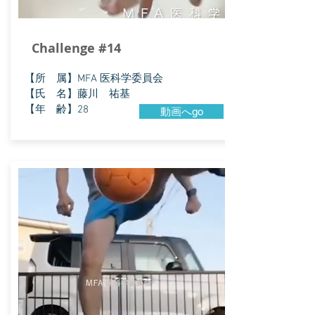
Challenge #14
【所 属】MFA 医科学委員会
【氏 名】藤川 祐基
【年 齢】28
動画へgo