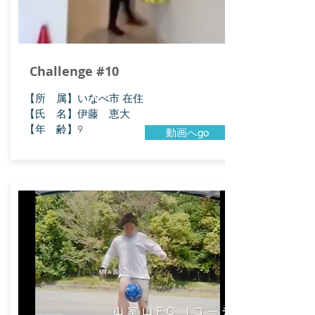
Challenge #10
​【所 属】いなべ市 在住
【氏 名】伊藤 恵大
【年 齢】9
動画へgo