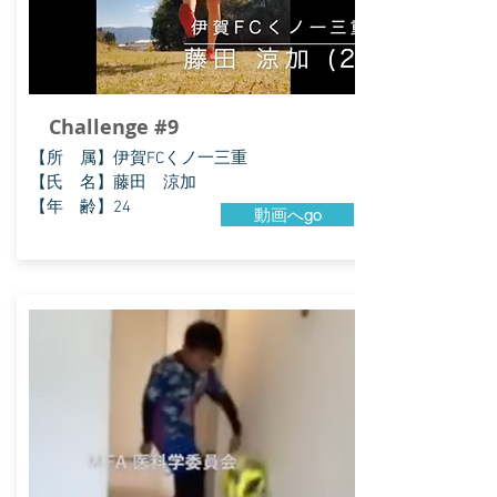
Challenge #9
​【所 属】伊賀FCくノ一三重
【氏 名】藤田 涼加
【年 齢】24
動画へgo