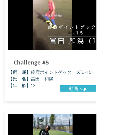
Challenge #5
【所 属】鈴鹿ポイントゲッターズ(U-15)
【氏 名】冨田 和滉
【年 齢】13
動画へgo