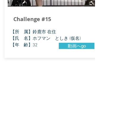
Challenge #15
【所 属】鈴鹿市 在住
【氏 名】ホフマン としき (仮名)
【年 齢】32
動画へgo