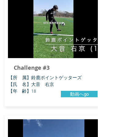
Challenge #3
【所 属】鈴鹿ポイントゲッターズ
【氏 名】大音 右京
【年 齢】18
動画へgo