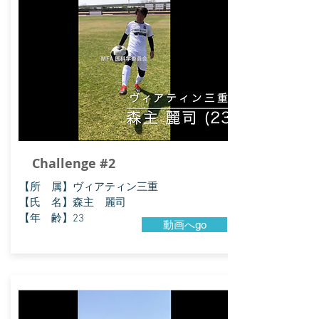
Challenge #2
【所 属】ヴィアティン三重
【氏 名】森主 麗司
【年 齢】23
動画へgo